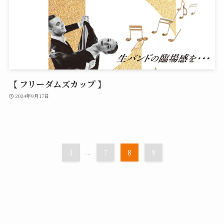
【 フリーダムズカップ 】
2024年9月17日
1
...
7
8
9