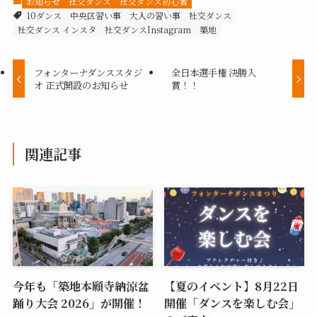
お知らせ
社交ダンス
社交ダンス初心者
10ダンス
中央区習い事
大人の習い事
社交ダンス
社交ダンス インスタ
社交ダンスInstagram
築地
フォンターナダンススタジ
全日本選手権 決勝入
オ 正式開設のお知らせ
賞！！
関連記事
今年も「築地本願寺納涼盆
【夏のイベント】8月22日
踊り大会 2026」が開催！
開催「ダンスを楽しむ会」