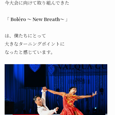
今大会に向けて取り組んできた
「
Boléro ～ New Breath～
」
は、僕たちにとって
大きなターニングポイントに
なったと感じています。