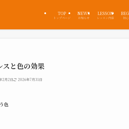
TOP
NEWS
LESSON
BEG
トップページ
お知らせ
レッスン内容
初心
レスと色の効果
6年2月2日
2026年7月31日
う色