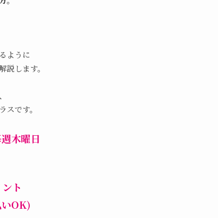
方。
るように
解説します。
、
ラスです。
り毎週木曜日
イント
払いOK)