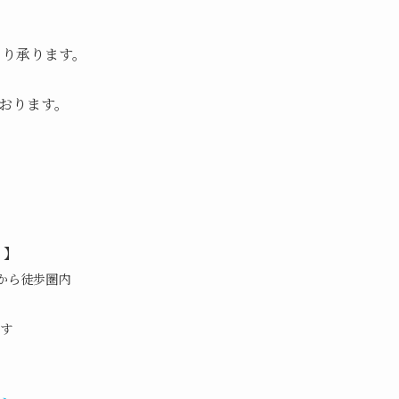
より承ります。
おります。
o 】
座から徒歩圏内
す