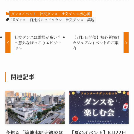
ダンスイベント
社交ダンス
社交ダンス初心者
10ダンス
日比谷ミッドタウン
社交ダンス
築地
社交ダンスは敷居が高い？
【7月5日開催】初心者向け
～意外なほっこりエピソー
カジュアルイベントのご案
ド～
内
関連記事
今年も「築地本願寺納涼盆
【夏のイベント】8月22日